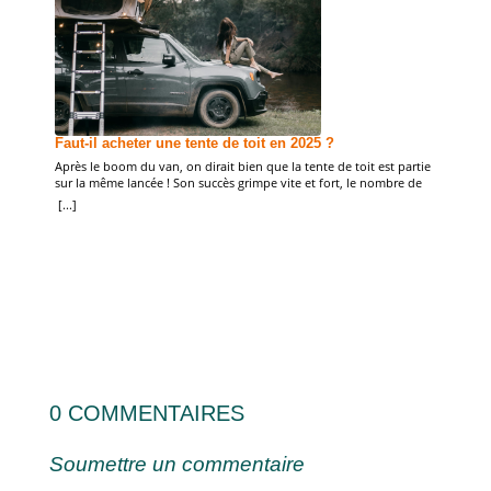
Louer
Faut-il acheter une tente de toit en 2025 ?
Acteur
Après le boom du van, on dirait bien que la tente de toit est partie
quaran
sur la même lancée ! Son succès grimpe vite et fort, le nombre de
un nouv
[...]
voyageurs conquis ne se compte plus sur les doigts d’une main.
[...]
votre 
Alors grande question : quand on veut voyager de façon nomade,
mettre
faut-il acheter une tente […]
s’occu
0 COMMENTAIRES
Soumettre un commentaire