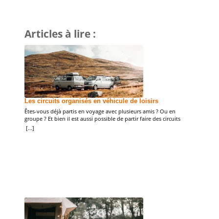
Articles à lire :
Trek 
Nous a
l’avent
Les circuits organisés en véhicule de loisirs
Floren
[...]
Êtes-vous déjà partis en voyage avec plusieurs amis ? Ou en
prendr
groupe ? Et bien il est aussi possible de partir faire des circuits
incont
organisés en véhicule de loisirs, qu’on soit en camping-car, van,
[...]
concen
fourgon… Que vous partiez avec vos amis ou avec des inconnus
dans un groupe constitué, voici les principales informations à
retenir. […]