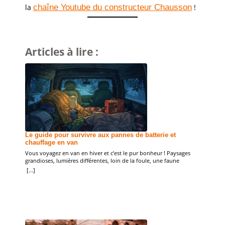
la
chaîne Youtube du constructeur Chausson
!
Articles à lire :
Où st
Où sta
sujet r
Le guide pour survivre aux pannes de batterie et
plutôt 
[...]
chauffage en van
commun
réglem
Vous voyagez en van en hiver et c’est le pur bonheur ! Paysages
? Où g
grandioses, lumières différentes, loin de la foule, une faune
inhabituelle… En France ou en Europe, partir sur les routes en hiver
[...]
demande de bien se préparer et surtout d’être bien équipé ! Il est
primordial d’avoir un van aménagé bien isolé et […]