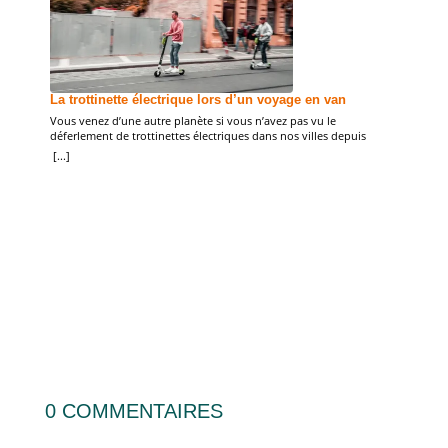
Un pa
La trottinette électrique lors d’un voyage en van
Pour l
Vous venez d’une autre planète si vous n’avez pas vu le
avanta
déferlement de trottinettes électriques dans nos villes depuis
laisse
[...]
quelques années ! Moyen de déplacement rapide, la trottinette
réduit
[...]
s’est imposée dans nos centres villes, que ce soit pour aller au
caribo
travail, rejoindre des amis, faire ses courses… Mais surtout pour
Voyage
visiter une ville ! Alors […]
0 COMMENTAIRES