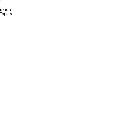
vre aux
ffage »