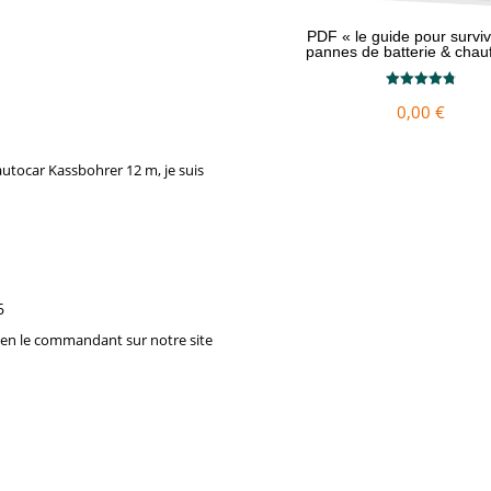
PDF « le guide pour survi
pannes de batterie & chau
Note
0,00
€
4.79
sur 5
utocar Kassbohrer 12 m, je suis
6
t en le commandant sur notre site