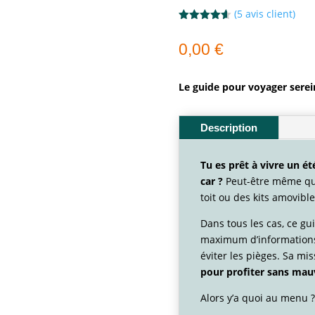
(
5
avis client)
Noté
4.60
sur 5
0,00
€
basé sur
notations
client
Le guide pour voyager sere
Description
Tu es prêt à vivre un é
car ?
Peut-être même que
toit ou des kits amovible
Dans tous les cas, ce guid
maximum d’informations 
éviter les pièges. Sa mi
pour profiter sans
mauv
Alors y’a quoi au menu ?