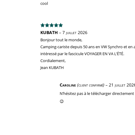
cool
Note
5
sur
KUBATH
–
7 juillet 2026
5
Bonjour tout le monde,
Camping-cariste depuis 50 ans en VW Synchro et en a
intéressé par le fascicule VOYAGER EN VA L’ÉTÉ.
Cordialement,
Jean KUBATH
Caroline
(client confirmé)
–
21 juillet 202
N’hésitez pas à le télécharger directemen
😉