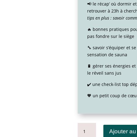
📢 le récap’ où dormir e
retrouver à 23h à cherc
tips en plus : savoir com
🔥 bonnes pratiques pou
pas fondre sur le siège
🔧 savoir s’équiper et se
sensation de sauna
🔋 gérer ses énergies et
le réveil sans jus
✔️ une check-list top dé
🧡 un petit coup de cœu
QUANTITÉ
Ajouter au
DE