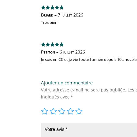
Note
5
sur
Briard
–
7 juillet 2026
5
Très bien
Note
5
sur
Petiton
–
6 juillet 2026
5
Je suis en CC et je vie toute l année depuis 10 ans ce
Ajouter un commentaire
Votre adresse e-mail ne sera pas publiée.
Les 
indiqués avec
*