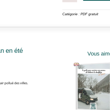
VOYAGER
EN
VAN
Catégorie :
PDF gratuit
EN
ÉTÉ
n en été
Vous aim
air pollué des villes.