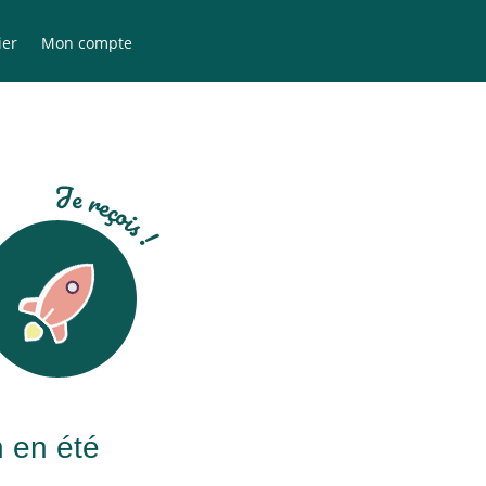
ier
Mon compte
 en été