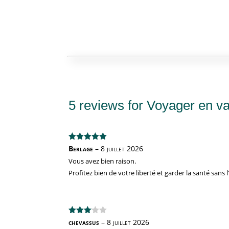
5 reviews for
Voyager en va
Note
5
sur
Berlage
–
8 juillet 2026
5
Vous avez bien raison.
Profitez bien de votre liberté et garder la santé sans l’
Note
3
chevassus
–
8 juillet 2026
sur 5